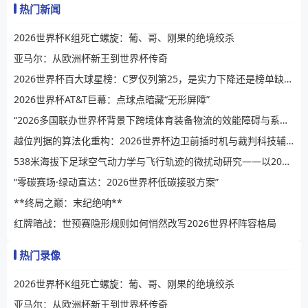
热门新闻
2026世界杯K组死亡螺旋：葡、哥、刚果的绝境绞杀
亚马尔：从欧洲杯新王到世界杯传奇
2026世界杯百大球星榜：C罗仅列第25，是实力下降还是榜单缺乏公信力？
2026世界杯AT&T巨幕：点球点暗藏“无形屏障”
“2026多国联办世界杯背景下跨境体育装备物流的效能障碍与系统性提升路径”
越位判据的算法化重构：2026世界杯边卫前插时机与裁判科技辅助决策的演进逻辑
538米海拔下足球空气动力学与飞行轨迹的微扰动研究——以2026世界杯BBVA球场为例
“零碳赛场·绿动直达：2026世界杯低碳接驳方案”
**终局之巅：末纪绝响**
红牌暗战：世预赛隐形规则如何悄然改写2026世界杯阵容格局
热门录像
2026世界杯K组死亡螺旋：葡、哥、刚果的绝境绞杀
亚马尔：从欧洲杯新王到世界杯传奇