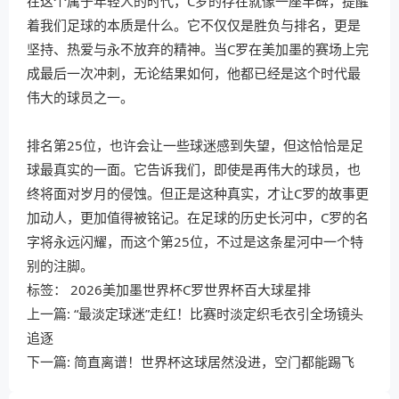
在这个属于年轻人的时代，C罗的存在就像一座丰碑，提醒
着我们足球的本质是什么。它不仅仅是胜负与排名，更是
坚持、热爱与永不放弃的精神。当C罗在美加墨的赛场上完
成最后一次冲刺，无论结果如何，他都已经是这个时代最
伟大的球员之一。
排名第25位，也许会让一些球迷感到失望，但这恰恰是足
球最真实的一面。它告诉我们，即使是再伟大的球员，也
终将面对岁月的侵蚀。但正是这种真实，才让C罗的故事更
加动人，更加值得被铭记。在足球的历史长河中，C罗的名
字将永远闪耀，而这个第25位，不过是这条星河中一个特
别的注脚。
标签：
2026美加墨世界杯C罗世界杯百大球星排
上一篇:
“最淡定球迷”走红！比赛时淡定织毛衣引全场镜头
追逐
下一篇:
简直离谱！世界杯这球居然没进，空门都能踢飞