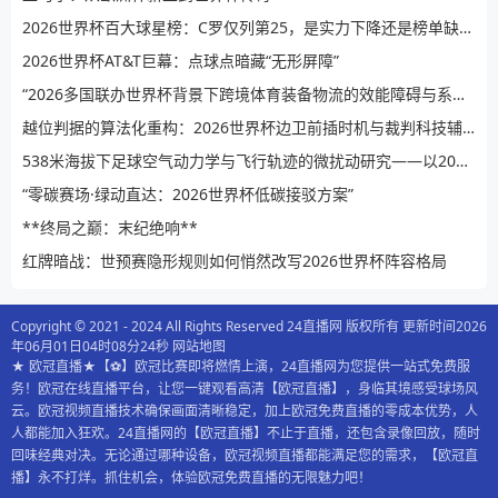
2026世界杯百大球星榜：C罗仅列第25，是实力下降还是榜单缺乏公信力？
2026世界杯AT&T巨幕：点球点暗藏“无形屏障”
“2026多国联办世界杯背景下跨境体育装备物流的效能障碍与系统性提升路径”
越位判据的算法化重构：2026世界杯边卫前插时机与裁判科技辅助决策的演进逻辑
538米海拔下足球空气动力学与飞行轨迹的微扰动研究——以2026世界杯BBVA球场为例
“零碳赛场·绿动直达：2026世界杯低碳接驳方案”
**终局之巅：末纪绝响**
红牌暗战：世预赛隐形规则如何悄然改写2026世界杯阵容格局
Copyright © 2021 - 2024 All Rights Reserved 24直播网 版权所有 更新时间2026
年06月01日04时08分24秒
网站地图
★ 欧冠直播★【⚽️】欧冠比赛即将燃情上演，24直播网为您提供一站式免费服
务！欧冠在线直播平台，让您一键观看高清【欧冠直播】，身临其境感受球场风
云。欧冠视频直播技术确保画面清晰稳定，加上欧冠免费直播的零成本优势，人
人都能加入狂欢。24直播网的【欧冠直播】不止于直播，还包含录像回放，随时
回味经典对决。无论通过哪种设备，欧冠视频直播都能满足您的需求，【欧冠直
播】永不打烊。抓住机会，体验欧冠免费直播的无限魅力吧！