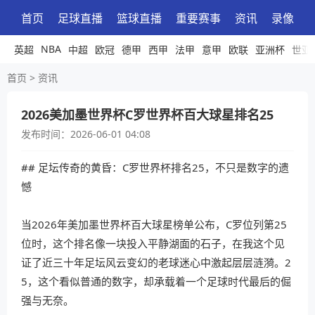
首页
足球直播
篮球直播
重要赛事
资讯
录像
NBA
英超
中超
欧冠
德甲
西甲
法甲
意甲
欧联
亚洲杯
世亚
首页
>
资讯
2026美加墨世界杯C罗世界杯百大球星排名25
发布时间：
2026-06-01 04:08
## 足坛传奇的黄昏：C罗世界杯排名25，不只是数字的遗
憾
当2026年美加墨世界杯百大球星榜单公布，C罗位列第25
位时，这个排名像一块投入平静湖面的石子，在我这个见
证了近三十年足坛风云变幻的老球迷心中激起层层涟漪。2
5，这个看似普通的数字，却承载着一个足球时代最后的倔
强与无奈。