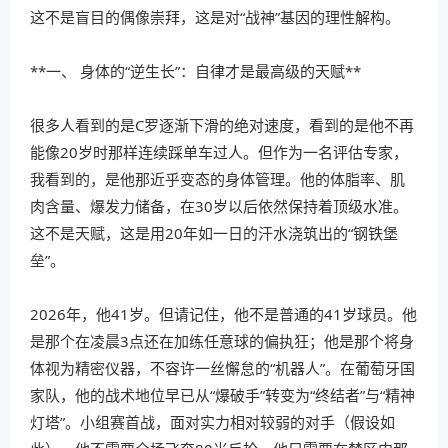
这不是盲目的偶像崇拜，这是对“战神”基因的理性解构。
**一、 身体的“逆生长”：自律才是最高级的天赋**
很多人看到的是C罗逐渐下滑的绝对速度，看到的是他不再
能像20岁时那样连续踩单车过人。但作为一名评估专家，
我看到的，是他那近乎变态的身体管理。他的体脂率、肌
肉含量、爆发力储备，在30岁以后依然保持着顶级水准。
这不是天赋，这是用20年如一日的汗水浇筑出的“钢铁堡
垒”。
2026年，他41岁。但请记住，他不是普通的41岁球员。他
是那个在凌晨3点还在加练任意球的偏执狂；他是那个将身
体视为精密仪器，不容许一丝懈怠的“机器人”。在葡萄牙国
家队，他的战术地位早已从“爆破手”转变为“终结者”与“精神
灯塔”。小组赛首战，面对实力相对较弱的对手（假设如