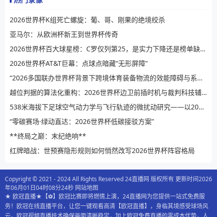
2026世界杯K组死亡螺旋：葡、哥、刚果的绝境绞杀
亚马尔：从欧洲杯新王到世界杯传奇
2026世界杯百大球星榜：C罗仅列第25，是实力下降还是榜单缺乏公信力？
2026世界杯AT&T巨幕：点球点暗藏“无形屏障”
“2026多国联办世界杯背景下跨境体育装备物流的效能障碍与系统性提升路径”
越位判据的算法化重构：2026世界杯边卫前插时机与裁判科技辅助决策的演进逻辑
538米海拔下足球空气动力学与飞行轨迹的微扰动研究——以2026世界杯BBVA球场为例
“零碳赛场·绿动直达：2026世界杯低碳接驳方案”
**终局之巅：末纪绝响**
红牌暗战：世预赛隐形规则如何悄然改写2026世界杯阵容格局
Copyright © 2021 - 2024 All Rights Reserved 24直播网 版权所有 更新时间2026
年06月01日04时08分24秒
网站地图
★ 欧冠直播★【⚽️】欧冠比赛即将燃情上演，24直播网为您提供一站式免费服
务！欧冠在线直播平台，让您一键观看高清【欧冠直播】，身临其境感受球场风
云。欧冠视频直播技术确保画面清晰稳定，加上欧冠免费直播的零成本优势，人