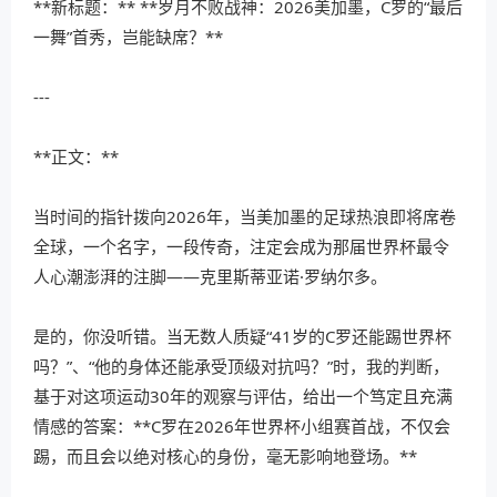
**新标题：** **岁月不败战神：2026美加墨，C罗的“最后
一舞”首秀，岂能缺席？**
---
**正文：**
当时间的指针拨向2026年，当美加墨的足球热浪即将席卷
全球，一个名字，一段传奇，注定会成为那届世界杯最令
人心潮澎湃的注脚——克里斯蒂亚诺·罗纳尔多。
是的，你没听错。当无数人质疑“41岁的C罗还能踢世界杯
吗？”、“他的身体还能承受顶级对抗吗？”时，我的判断，
基于对这项运动30年的观察与评估，给出一个笃定且充满
情感的答案：**C罗在2026年世界杯小组赛首战，不仅会
踢，而且会以绝对核心的身份，毫无影响地登场。**