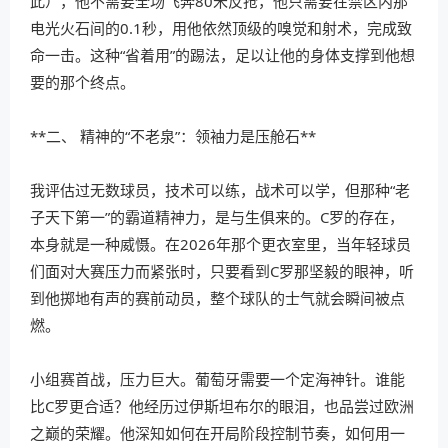
此），他不需要全场飞奔80米反抢，他只需要在禁区内那
电光火石间的0.1秒，用他依然顶级的嗅觉和射术，完成致
命一击。这种“省着用”的踢法，足以让他的身体支撑到他想
要的那个终点。
**二、 精神的“不老泉”：领袖力是压舱石**
我评估过无数球员，技术可以练，战术可以学，但那种“老
子天下第一”的霸道精神力，是与生俱来的。C罗的存在，
本身就是一种威慑。在2026年那个更衣室里，当年轻球员
们面对大赛压力而紧张时，只要看到C罗那坚毅的眼神，听
到他掷地有声的赛前动员，整个球队的士气就会瞬间被点
燃。
小组赛首战，压力巨大。葡萄牙需要一个定海神针。谁能
比C罗更合适？他经历过伊斯坦布尔的眼泪，也品尝过欧洲
之巅的荣耀。他深知如何在开局阶段控制节奏，如何用一