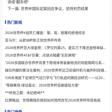
译成“翻车吧”
下一篇:
世界杯国际足联回应争议，坚持判罚结果
热门新闻
2026世界杯K组死亡螺旋：葡、哥、刚果的绝境绞杀
亚马尔：从欧洲杯新王到世界杯传奇
2026世界杯百大球星榜：C罗仅列第25，是实力下降还是榜单缺乏公信力？
2026世界杯AT&T巨幕：点球点暗藏“无形屏障”
“2026多国联办世界杯背景下跨境体育装备物流的效能障碍与系统性提升路径”
越位判据的算法化重构：2026世界杯边卫前插时机与裁判科技辅助决策的演进逻辑
538米海拔下足球空气动力学与飞行轨迹的微扰动研究——以2026世界杯BBVA球场为例
“零碳赛场·绿动直达：2026世界杯低碳接驳方案”
**终局之巅：末纪绝响**
红牌暗战：世预赛隐形规则如何悄然改写2026世界杯阵容格局
热门录像