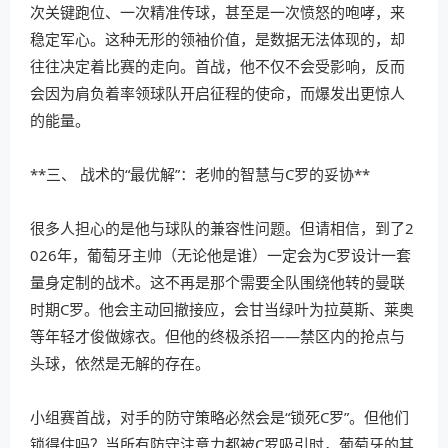
次关键跑位、一次精准传球，甚至是一次愤怒的咆哮，来
稳定军心。这种无形的领袖价值，是数据无法体现的，却
往往决定着比赛的走向。首战，他不仅不会受影响，反而
会因为肩负着率领球队开启征程的使命，而爆发出更惊人
的能量。
**三、 战术的“最优解”：老帅的智慧与C罗的妥协**
很多人担心的是他与球队的兼容性问题。但请相信，到了2
026年，葡萄牙主帅（无论他是谁）一定会为C罗设计一套
量身定制的战术。这不再是那个需要全队围绕他转的曼联
时期C罗。他会主动回撤接应，会甘当绿叶为拉莫斯、莱奥
等年轻才俊做嫁衣。但他的终极杀招——禁区内的抢点与
头球，依然是无解的存在。
小组赛首战，对手的防守策略必然会是“锁死C罗”。但他们
锁得住吗？当所有防守注意力都被C罗吸引时，葡萄牙的其