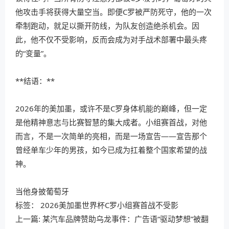
他攻击手将获得大量空当。即便C罗被严防死守，他的一次
牵制跑动，就足以撕开防线，为队友创造绝杀机会。因
此，他不仅不受影响，反而会成为对手战术部署中最头疼
的“变量”。
**结语：**
2026年的美加墨，或许不是C罗身体机能的巅峰，但一定
是他精神意志与比赛智慧的集大成者。小组赛首战，对他
而言，不是一次简单的亮相，而是一场宣告——宣告那个
曾经单车少年的男孩，如今已成为扛着整个国家希望的战
神。
当他身披葡萄牙
标签：
2026美加墨世界杯C罗小组赛首战不受影
上一篇:
某汽车品牌赞助乌龙事件：广告语“驱动梦想”被翻