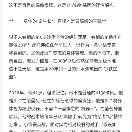
这不是盲目的偶像崇拜，这是对“战神”基因的理性解构。
**一、 身体的“逆生长”：自律才是最高级的天赋**
很多人看到的是C罗逐渐下滑的绝对速度，看到的是他不再
能像20岁时那样连续踩单车过人。但作为一名评估专家，
我看到的，是他那近乎变态的身体管理。他的体脂率、肌
肉含量、爆发力储备，在30岁以后依然保持着顶级水准。
这不是天赋，这是用20年如一日的汗水浇筑出的“钢铁堡
垒”。
2026年，他41岁。但请记住，他不是普通的41岁球员。他
是那个在凌晨3点还在加练任意球的偏执狂；他是那个将身
体视为精密仪器，不容许一丝懈怠的“机器人”。在葡萄牙国
家队，他的战术地位早已从“爆破手”转变为“终结者”与“精神
灯塔”。小组赛首战，面对实力相对较弱的对手（假设如