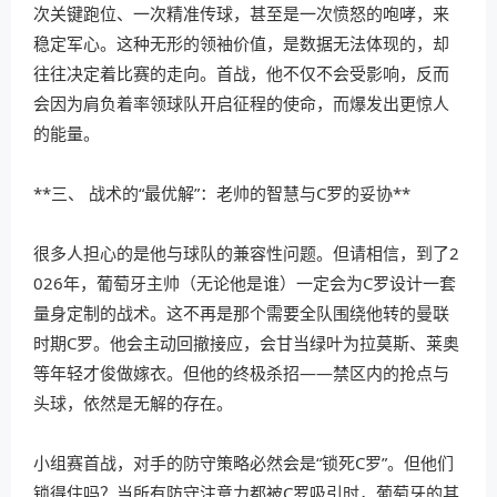
次关键跑位、一次精准传球，甚至是一次愤怒的咆哮，来
稳定军心。这种无形的领袖价值，是数据无法体现的，却
往往决定着比赛的走向。首战，他不仅不会受影响，反而
会因为肩负着率领球队开启征程的使命，而爆发出更惊人
的能量。
**三、 战术的“最优解”：老帅的智慧与C罗的妥协**
很多人担心的是他与球队的兼容性问题。但请相信，到了2
026年，葡萄牙主帅（无论他是谁）一定会为C罗设计一套
量身定制的战术。这不再是那个需要全队围绕他转的曼联
时期C罗。他会主动回撤接应，会甘当绿叶为拉莫斯、莱奥
等年轻才俊做嫁衣。但他的终极杀招——禁区内的抢点与
头球，依然是无解的存在。
小组赛首战，对手的防守策略必然会是“锁死C罗”。但他们
锁得住吗？当所有防守注意力都被C罗吸引时，葡萄牙的其