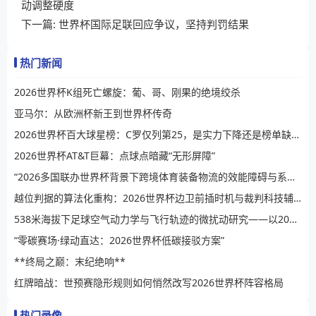
动调整硬度
下一篇:
世界杯国际足联回应争议，坚持判罚结果
热门新闻
2026世界杯K组死亡螺旋：葡、哥、刚果的绝境绞杀
亚马尔：从欧洲杯新王到世界杯传奇
2026世界杯百大球星榜：C罗仅列第25，是实力下降还是榜单缺乏公信力？
2026世界杯AT&T巨幕：点球点暗藏“无形屏障”
“2026多国联办世界杯背景下跨境体育装备物流的效能障碍与系统性提升路径”
越位判据的算法化重构：2026世界杯边卫前插时机与裁判科技辅助决策的演进逻辑
538米海拔下足球空气动力学与飞行轨迹的微扰动研究——以2026世界杯BBVA球场为例
“零碳赛场·绿动直达：2026世界杯低碳接驳方案”
**终局之巅：末纪绝响**
红牌暗战：世预赛隐形规则如何悄然改写2026世界杯阵容格局
热门录像