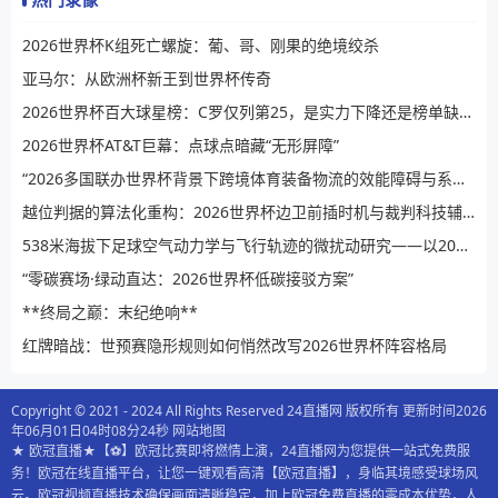
2026世界杯K组死亡螺旋：葡、哥、刚果的绝境绞杀
亚马尔：从欧洲杯新王到世界杯传奇
2026世界杯百大球星榜：C罗仅列第25，是实力下降还是榜单缺乏公信力？
2026世界杯AT&T巨幕：点球点暗藏“无形屏障”
“2026多国联办世界杯背景下跨境体育装备物流的效能障碍与系统性提升路径”
越位判据的算法化重构：2026世界杯边卫前插时机与裁判科技辅助决策的演进逻辑
538米海拔下足球空气动力学与飞行轨迹的微扰动研究——以2026世界杯BBVA球场为例
“零碳赛场·绿动直达：2026世界杯低碳接驳方案”
**终局之巅：末纪绝响**
红牌暗战：世预赛隐形规则如何悄然改写2026世界杯阵容格局
Copyright © 2021 - 2024 All Rights Reserved 24直播网 版权所有 更新时间2026
年06月01日04时08分24秒
网站地图
★ 欧冠直播★【⚽️】欧冠比赛即将燃情上演，24直播网为您提供一站式免费服
务！欧冠在线直播平台，让您一键观看高清【欧冠直播】，身临其境感受球场风
云。欧冠视频直播技术确保画面清晰稳定，加上欧冠免费直播的零成本优势，人