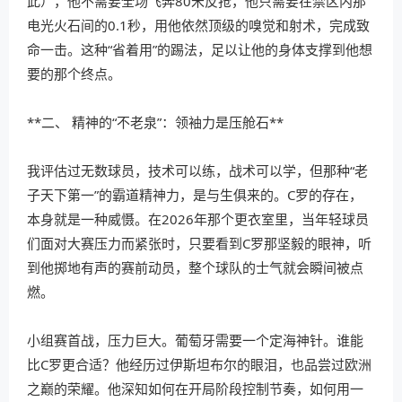
此），他不需要全场飞奔80米反抢，他只需要在禁区内那
电光火石间的0.1秒，用他依然顶级的嗅觉和射术，完成致
命一击。这种“省着用”的踢法，足以让他的身体支撑到他想
要的那个终点。
**二、 精神的“不老泉”：领袖力是压舱石**
我评估过无数球员，技术可以练，战术可以学，但那种“老
子天下第一”的霸道精神力，是与生俱来的。C罗的存在，
本身就是一种威慑。在2026年那个更衣室里，当年轻球员
们面对大赛压力而紧张时，只要看到C罗那坚毅的眼神，听
到他掷地有声的赛前动员，整个球队的士气就会瞬间被点
燃。
小组赛首战，压力巨大。葡萄牙需要一个定海神针。谁能
比C罗更合适？他经历过伊斯坦布尔的眼泪，也品尝过欧洲
之巅的荣耀。他深知如何在开局阶段控制节奏，如何用一