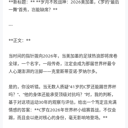
**新标题：** **岁月不败战神：2026美加墨，C罗的“最后
一舞”首秀，岂能缺席？**
---
**正文：**
当时间的指针拨向2026年，当美加墨的足球热浪即将席卷
全球，一个名字，一段传奇，注定会成为那届世界杯最令
人心潮澎湃的注脚——克里斯蒂亚诺·罗纳尔多。
是的，你没听错。当无数人质疑“41岁的C罗还能踢世界杯
吗？”、“他的身体还能承受顶级对抗吗？”时，我的判断，
基于对这项运动30年的观察与评估，给出一个笃定且充满
情感的答案：**C罗在2026年世界杯小组赛首战，不仅会
踢，而且会以绝对核心的身份，毫无影响地登场。**