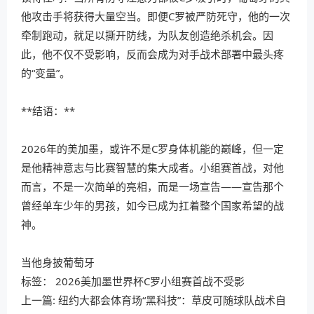
他攻击手将获得大量空当。即便C罗被严防死守，他的一次
牵制跑动，就足以撕开防线，为队友创造绝杀机会。因
此，他不仅不受影响，反而会成为对手战术部署中最头疼
的“变量”。
**结语：**
2026年的美加墨，或许不是C罗身体机能的巅峰，但一定
是他精神意志与比赛智慧的集大成者。小组赛首战，对他
而言，不是一次简单的亮相，而是一场宣告——宣告那个
曾经单车少年的男孩，如今已成为扛着整个国家希望的战
神。
当他身披葡萄牙
标签：
2026美加墨世界杯C罗小组赛首战不受影
上一篇:
纽约大都会体育场“黑科技”：草皮可随球队战术自