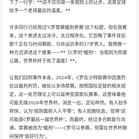
下了一行字：**这不仅仅是一条规则上的让步，这是足球
给予一个老将最后的温柔。**
许多同行已经用过“C罗禁赛缓刑参赛”这个标题，但在我看
来，这个表述太过冰冷，太过程序化。它忽略了事件背后
那个正在与时间赛跑、与命运抗争的37岁男人。我想换一
种方式讲述这个故事——**《C罗的“缓刑”：当规则为热爱
让路，世界杯终于有了温度》**。
让我们回到事件本身。2024年，C罗在沙特联赛中因激烈
抗议裁判判罚，被处以多场禁赛。按照国际足联的相关规
定，这一处罚理论上可以延伸至国家队赛事，这意味着他
可能无缘2026年世界杯。消息一出，足坛哗然。有人拍手
称快，认为“规则面前人人平等”；有人扼腕叹息，觉得“这
可能是C罗最后一届世界杯”。而最终，经过多方斡旋与沟
通，禁赛被改为“缓刑”——C罗可以参赛，但需在世界杯期
间保持“良好行为”。