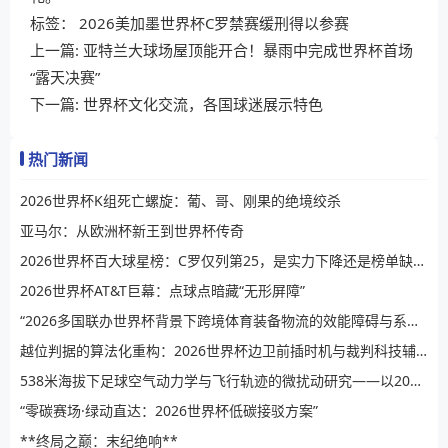
标签：
2026美加墨世界杯C罗禁赛缓刑得以参赛
上一篇:
亚特兰大球场屋顶能开合！暴雨中完成世界杯首场
“露天决赛”
下一篇:
世界杯文化交流，各国球迷展示特色
热门新闻
2026世界杯K组死亡螺旋：葡、哥、刚果的绝境绞杀
亚马尔：从欧洲杯新王到世界杯传奇
2026世界杯百大球星榜：C罗仅列第25，是实力下降还是榜单缺乏公信力？
2026世界杯AT&T巨幕：点球点暗藏“无形屏障”
“2026多国联办世界杯背景下跨境体育装备物流的效能障碍与系统性提升路径”
越位判据的算法化重构：2026世界杯边卫前插时机与裁判科技辅助决策的演进逻辑
538米海拔下足球空气动力学与飞行轨迹的微扰动研究——以2026世界杯BBVA球场为例
“零碳赛场·绿动直达：2026世界杯低碳接驳方案”
**终局之巅：末纪绝响**