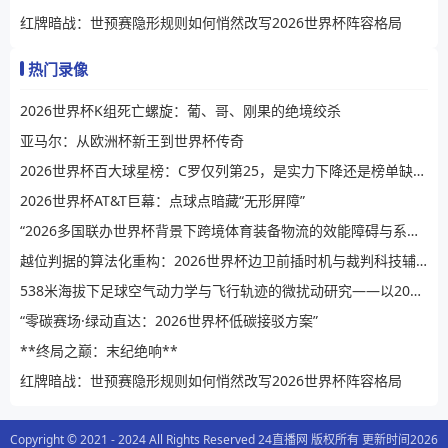
红牌暗战：世预赛隐形规则如何悄然改写2026世界杯阵容格局
热门录像
2026世界杯K组死亡螺旋：葡、哥、刚果的绝境绞杀
亚马尔：从欧洲杯新王到世界杯传奇
2026世界杯百大球星榜：C罗仅列第25，是实力下降还是榜单缺乏公信力？
2026世界杯AT&T巨幕：点球点暗藏“无形屏障”
“2026多国联办世界杯背景下跨境体育装备物流的效能障碍与系统性提升路径”
越位判据的算法化重构：2026世界杯边卫前插时机与裁判科技辅助决策的演进逻辑
538米海拔下足球空气动力学与飞行轨迹的微扰动研究——以2026世界杯BBVA球场为例
“零碳赛场·绿动直达：2026世界杯低碳接驳方案”
**终局之巅：末纪绝响**
红牌暗战：世预赛隐形规则如何悄然改写2026世界杯阵容格局
Copyright © 2021 - 2024 All Rights Reserved 24直播网 版权所有 更新时间2026