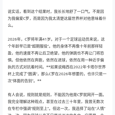
说实话，看到这个结果时，我长长地舒了一口气。不是因
为我偏爱C罗，而是因为我太清楚这届世界杯对他意味着什
么。
2026年，C罗将年满41岁。对于一个足球运动员来说，这
个年龄早已是“超期服役”。他的身体不再像十年前那样轻
盈，他的速度不再让后卫绝望，他的弹跳也不再让门将恐
惧。但他依然在奔跑，依然在进球，依然在用一种近乎偏
执的方式对抗着时间。**如果说梅西在2022年卡塔尔世界
杯上完成了“圆满”，那么C罗在2026年想要的，也许只是一
次“体面的告别”。**
有人会说，规则就是规则，不能因为他是C罗就网开一面。
我完全理解这种观点，甚至在过去三十年里，我曾无数次
在专栏中强调“规则至上”。但这一次，我选择了站在“人情”