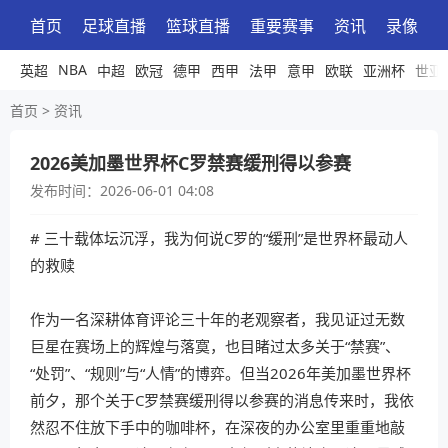
首页
足球直播
篮球直播
重要赛事
资讯
录像
NBA
英超
中超
欧冠
德甲
西甲
法甲
意甲
欧联
亚洲杯
世亚
首页
>
资讯
2026美加墨世界杯C罗禁赛缓刑得以参赛
发布时间：
2026-06-01 04:08
# 三十载体坛沉浮，我为何说C罗的“缓刑”是世界杯最动人
的救赎
作为一名深耕体育评论三十年的老观察者，我见证过无数
巨星在赛场上的辉煌与落寞，也目睹过太多关于“禁赛”、
“处罚”、“规则”与“人情”的博弈。但当2026年美加墨世界杯
前夕，那个关于C罗禁赛缓刑得以参赛的消息传来时，我依
然忍不住放下手中的咖啡杯，在深夜的办公室里重重地敲