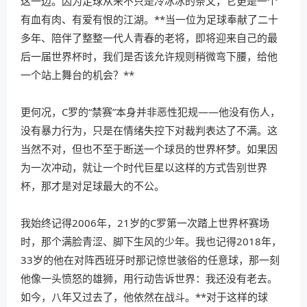
这一边。因为足球从来不只是冷冰冰的条文，它更是一个
有血有肉、有爱有恨的江湖。**当一位为足球奉献了二十
多年、陪伴了整整一代人青春的老将，即将迎来自己的最
后一届世界杯时，我们是否该允许规则稍微弯下腰，给他
一个站上舞台的机会？**
更何况，C罗的“禁赛”本身并非恶性犯规——他没有伤人，
没有暴力行为，只是在情绪失控下对裁判表达了不满。这
当然不对，但也不至于断送一个球员的世界杯梦。如果因
为一次冲动，就让一个时代巨星以这样的方式告别世界
杯，那才是对足球最大的不公。
我始终记得2006年，21岁的C罗第一次踏上世界杯赛场
时，那个满脸青涩、脚下生风的少年。我也记得2018年，
33岁的他在对阵西班牙时那记惊世骇俗的任意球，那一刻
他像一头愤怒的雄狮，用行动告诉世界：我还没有老去。
如今，八年又过去了，他依然在战斗。**对于这样的球