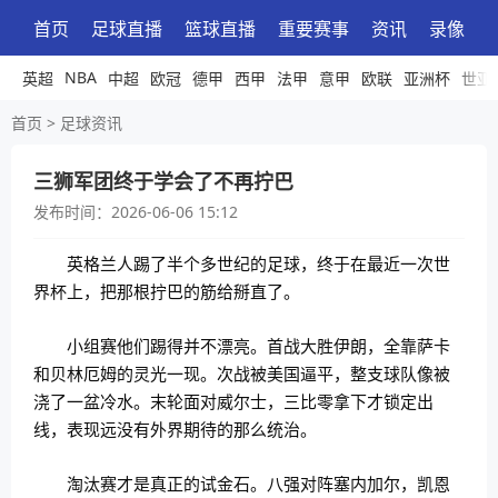
首页
足球直播
篮球直播
重要赛事
资讯
录像
NBA
英超
中超
欧冠
德甲
西甲
法甲
意甲
欧联
亚洲杯
世亚
首页
>
足球资讯
三狮军团终于学会了不再拧巴
发布时间：
2026-06-06 15:12
英格兰人踢了半个多世纪的足球，终于在最近一次世
界杯上，把那根拧巴的筋给掰直了。
小组赛他们踢得并不漂亮。首战大胜伊朗，全靠萨卡
和贝林厄姆的灵光一现。次战被美国逼平，整支球队像被
浇了一盆冷水。末轮面对威尔士，三比零拿下才锁定出
线，表现远没有外界期待的那么统治。
淘汰赛才是真正的试金石。八强对阵塞内加尔，凯恩