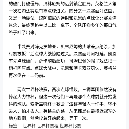
的破门打破僵局，贝林厄姆的远射锁定胜局，英格兰人第
一次在淘汰赛没有靠点球过关。四分之一决赛面对法国，
又是一场硬仗。琼阿梅尼的远射和凯恩的点球让比赛充满
悬念，最终英格兰以二比一拿下，全队压抑多年的那口气
终于吐了出来。
半决赛对阵克罗地亚，贝林厄姆的头球差点绝杀，加
时赛被扳平后点球大战惊险过关。决赛面对阿根廷，凯恩
率先点球破门，萨卡随后建功，可姆巴佩的帽子戏法把一
切打回原点。点球大战中，凯恩和萨卡双双罚失，英格兰
再次倒在十二码前。
两次世界杯决赛，两次点球惜败。三狮军团依然没有
捧起大力神杯，但这一次他们不再是那个点球前就开始发
抖的球队。索斯盖特终于教会了这群年轻人一件事：输不
丢人，怕才丢人。英格兰的路，从来都是在最接近冠军的
地方跌倒，然后咬着牙站起来，等下一次。
标签：
世界杯
世界杯赛程
世界杯比赛