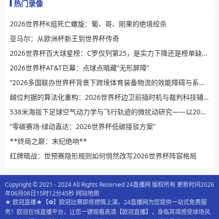
热门录像
2026世界杯K组死亡螺旋：葡、哥、刚果的绝境绞杀
亚马尔：从欧洲杯新王到世界杯传奇
2026世界杯百大球星榜：C罗仅列第25，是实力下降还是榜单缺乏公信力？
2026世界杯AT&T巨幕：点球点暗藏“无形屏障”
“2026多国联办世界杯背景下跨境体育装备物流的效能障碍与系统性提升路径”
越位判据的算法化重构：2026世界杯边卫前插时机与裁判科技辅助决策的演进逻辑
538米海拔下足球空气动力学与飞行轨迹的微扰动研究——以2026世界杯BBVA球场为例
“零碳赛场·绿动直达：2026世界杯低碳接驳方案”
**终局之巅：末纪绝响**
红牌暗战：世预赛隐形规则如何悄然改写2026世界杯阵容格局
Copyright © 2021 - 2024 All Rights Reserved 24直播网 版权所有 更新时间2026
年06月06日15时12分45秒
网站地图
★ 欧冠直播★【⚽️】欧冠比赛即将燃情上演，24直播网为您提供一站式免费服
务！欧冠在线直播平台，让您一键观看高清【欧冠直播】，身临其境感受球场风