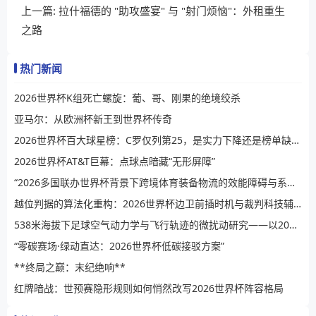
上一篇:
拉什福德的 "助攻盛宴" 与 "射门烦恼"：外租重生
之路
热门新闻
2026世界杯K组死亡螺旋：葡、哥、刚果的绝境绞杀
亚马尔：从欧洲杯新王到世界杯传奇
2026世界杯百大球星榜：C罗仅列第25，是实力下降还是榜单缺乏公信力？
2026世界杯AT&T巨幕：点球点暗藏“无形屏障”
“2026多国联办世界杯背景下跨境体育装备物流的效能障碍与系统性提升路径”
越位判据的算法化重构：2026世界杯边卫前插时机与裁判科技辅助决策的演进逻辑
538米海拔下足球空气动力学与飞行轨迹的微扰动研究——以2026世界杯BBVA球场为例
“零碳赛场·绿动直达：2026世界杯低碳接驳方案”
**终局之巅：末纪绝响**
红牌暗战：世预赛隐形规则如何悄然改写2026世界杯阵容格局