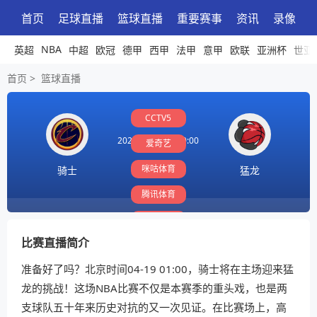
首页
足球直播
篮球直播
重要赛事
资讯
录像
NBA
英超
中超
欧冠
德甲
西甲
法甲
意甲
欧联
亚洲杯
世亚
首页
>
篮球直播
CCTV5
2026-04-19 01:00:00
爱奇艺
咪咕体育
骑士
猛龙
腾讯体育
PP体育
比赛直播简介
准备好了吗？北京时间04-19 01:00，骑士将在主场迎来猛
龙的挑战！这场NBA比赛不仅是本赛季的重头戏，也是两
支球队五十年来历史对抗的又一次见证。在比赛场上，高