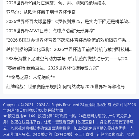
2026世界杯K组死亡螺旋：葡、哥、刚果的绝境绞杀
亚马尔：从欧洲杯新王到世界杯传奇
2026世界杯百大球星榜：C罗仅列第25，是实力下降还是榜单缺乏公信力？
2026世界杯AT&T巨幕：点球点暗藏“无形屏障”
“2026多国联办世界杯背景下跨境体育装备物流的效能障碍与系统性提升路径”
越位判据的算法化重构：2026世界杯边卫前插时机与裁判科技辅助决策的演进逻辑
538米海拔下足球空气动力学与飞行轨迹的微扰动研究——以2026世界杯BBVA球场为例
“零碳赛场·绿动直达：2026世界杯低碳接驳方案”
**终局之巅：末纪绝响**
红牌暗战：世预赛隐形规则如何悄然改写2026世界杯阵容格局
Copyright © 2021 - 2024 All Rights Reserved 24直播网 版权所有 更新时间2026
年04月19日01时00分00秒
网站地图
★ 欧冠直播★【⚽️】欧冠比赛即将燃情上演，24直播网为您提供一站式免费服
务！欧冠在线直播平台，让您一键观看高清【欧冠直播】，身临其境感受球场风
云。欧冠视频直播技术确保画面清晰稳定，加上欧冠免费直播的零成本优势，人
人都能加入狂欢。24直播网的【欧冠直播】不止于直播，还包含录像回放，随时