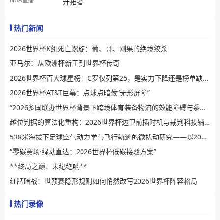
NBA直播
开拓者
热门新闻
2026世界杯K组死亡螺旋：葡、哥、刚果的绝境绞杀
亚马尔：从欧洲杯新王到世界杯传奇
2026世界杯百大球星榜：C罗仅列第25，是实力下降还是榜单缺乏公信力？
2026世界杯AT&T巨幕：点球点暗藏“无形屏障”
“2026多国联办世界杯背景下跨境体育装备物流的效能障碍与系统性提升路径”
越位判据的算法化重构：2026世界杯边卫前插时机与裁判科技辅助决策的演进逻辑
538米海拔下足球空气动力学与飞行轨迹的微扰动研究——以2026世界杯BBVA球场为例
“零碳赛场·绿动直达：2026世界杯低碳接驳方案”
**终局之巅：末纪绝响**
红牌暗战：世预赛隐形规则如何悄然改写2026世界杯阵容格局
热门录像