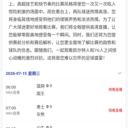
上，高超技艺和快节奏的比赛风格将使您一次又一次陷入
惊险刺激的场面中。而在看台上，两队球迷热情高涨，您
将身临其境地感受到他们的铿锵声势和浓浓热情。为了让
广大球迷更好地观看比赛，我们将全程提供高清直播，让
您能够零距离地感受每一个瞬间。同时，我们还将为您提
供赛前分析和赛后解析，让您更全面地了解比赛的趋势和
球队的信息。跟随我们，一起观看凯尔特人和76人之间惊
心动魄的激烈对抗，这将是您难以忘怀的足球盛宴！
2026-07-15 星期三
0
0
篮网
06:00
观看直播
NBA直播
国王
0
0
勇士
07:00
观看直播
NBA直播
灰熊
0
0
公牛