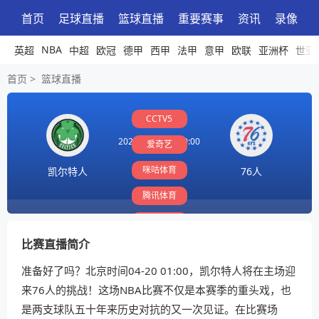
首页
足球直播
篮球直播
重要赛事
资讯
录像
NBA
英超
中超
欧冠
德甲
西甲
法甲
意甲
欧联
亚洲杯
世亚
首页
>
篮球直播
CCTV5
2026-04-20 01:00:00
爱奇艺
咪咕体育
凯尔特人
76人
腾讯体育
PP体育
比赛直播简介
准备好了吗？北京时间04-20 01:00，凯尔特人将在主场迎
来76人的挑战！这场NBA比赛不仅是本赛季的重头戏，也
是两支球队五十年来历史对抗的又一次见证。在比赛场