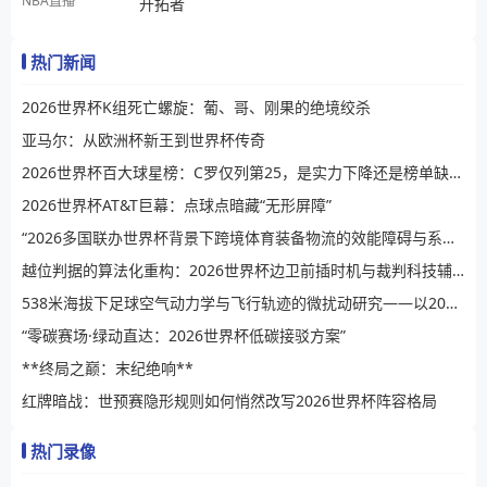
NBA直播
开拓者
热门新闻
2026世界杯K组死亡螺旋：葡、哥、刚果的绝境绞杀
亚马尔：从欧洲杯新王到世界杯传奇
2026世界杯百大球星榜：C罗仅列第25，是实力下降还是榜单缺乏公信力？
2026世界杯AT&T巨幕：点球点暗藏“无形屏障”
“2026多国联办世界杯背景下跨境体育装备物流的效能障碍与系统性提升路径”
越位判据的算法化重构：2026世界杯边卫前插时机与裁判科技辅助决策的演进逻辑
538米海拔下足球空气动力学与飞行轨迹的微扰动研究——以2026世界杯BBVA球场为例
“零碳赛场·绿动直达：2026世界杯低碳接驳方案”
**终局之巅：末纪绝响**
红牌暗战：世预赛隐形规则如何悄然改写2026世界杯阵容格局
热门录像