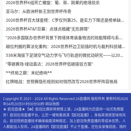
2026世界杯K组死亡螺旋：葡、哥、刚果的绝境绞杀
亚马尔：从欧洲杯新王到世界杯传奇
2026世界杯百大球星榜：C罗仅列第25，是实力下降还是榜单缺乏公信力？
2026世界杯AT&T巨幕：点球点暗藏“无形屏障”
“2026多国联办世界杯背景下跨境体育装备物流的效能障碍与系统性提升路径”
越位判据的算法化重构：2026世界杯边卫前插时机与裁判科技辅助决策的演进逻辑
538米海拔下足球空气动力学与飞行轨迹的微扰动研究——以2026世界杯BBVA球场为例
“零碳赛场·绿动直达：2026世界杯低碳接驳方案”
**终局之巅：末纪绝响**
红牌暗战：世预赛隐形规则如何悄然改写2026世界杯阵容格局
Copyright © 2021 - 2024 All Rights Reserved 24直播网 版权所有 更新时间2026
年04月20日01时00分00秒
网站地图
★ 欧冠直播★【⚽️】欧冠比赛即将燃情上演，24直播网为您提供一站式免费服
务！欧冠在线直播平台，让您一键观看高清【欧冠直播】，身临其境感受球场风
云。欧冠视频直播技术确保画面清晰稳定，加上欧冠免费直播的零成本优势，人
人都能加入狂欢。24直播网的【欧冠直播】不止于直播，还包含录像回放，随时