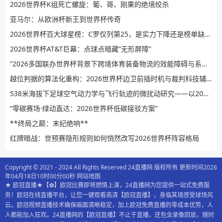
2026世界杯K组死亡螺旋：葡、哥、刚果的绝境绞杀
亚马尔：从欧洲杯新王到世界杯传奇
2026世界杯百大球星榜：C罗仅列第25，是实力下降还是榜单缺乏公信力？
2026世界杯AT&T巨幕：点球点暗藏“无形屏障”
“2026多国联办世界杯背景下跨境体育装备物流的效能障碍与系统性提升路径”
越位判据的算法化重构：2026世界杯边卫前插时机与裁判科技辅助决策的演进逻辑
538米海拔下足球空气动力学与飞行轨迹的微扰动研究——以2026世界杯BBVA球场为例
“零碳赛场·绿动直达：2026世界杯低碳接驳方案”
**终局之巅：末纪绝响**
红牌暗战：世预赛隐形规则如何悄然改写2026世界杯阵容格局
Copyright © 2021 - 2024 All Rights Reserved 24直播网 版权所有 更新时间2026
年04月18日10时00分00秒
网站地图
★ 欧冠直播★【⚽️】欧冠比赛即将燃情上演，24直播网为您提供一站式免费服
务！欧冠在线直播平台，让您一键观看高清【欧冠直播】，身临其境感受球场风
云。欧冠视频直播技术确保画面清晰稳定，加上欧冠免费直播的零成本优势，人
人都能加入狂欢。24直播网的【欧冠直播】不止于直播，还包含录像回放，随时