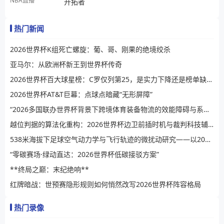
NBA直播
开拓者
热门新闻
2026世界杯K组死亡螺旋：葡、哥、刚果的绝境绞杀
亚马尔：从欧洲杯新王到世界杯传奇
2026世界杯百大球星榜：C罗仅列第25，是实力下降还是榜单缺乏公信力？
2026世界杯AT&T巨幕：点球点暗藏“无形屏障”
“2026多国联办世界杯背景下跨境体育装备物流的效能障碍与系统性提升路径”
越位判据的算法化重构：2026世界杯边卫前插时机与裁判科技辅助决策的演进逻辑
538米海拔下足球空气动力学与飞行轨迹的微扰动研究——以2026世界杯BBVA球场为例
“零碳赛场·绿动直达：2026世界杯低碳接驳方案”
**终局之巅：末纪绝响**
红牌暗战：世预赛隐形规则如何悄然改写2026世界杯阵容格局
热门录像