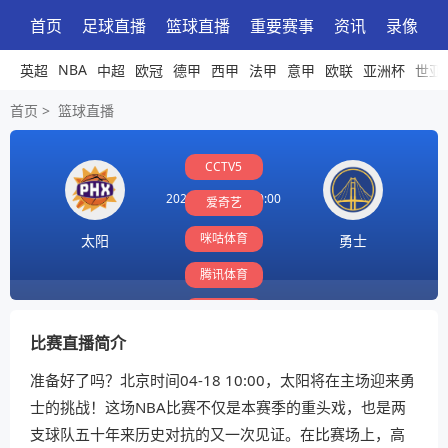
首页
足球直播
篮球直播
重要赛事
资讯
录像
NBA
英超
中超
欧冠
德甲
西甲
法甲
意甲
欧联
亚洲杯
世亚
首页
>
篮球直播
CCTV5
2026-04-18 10:00:00
爱奇艺
咪咕体育
太阳
勇士
腾讯体育
PP体育
比赛直播简介
准备好了吗？北京时间04-18 10:00，太阳将在主场迎来勇
士的挑战！这场NBA比赛不仅是本赛季的重头戏，也是两
支球队五十年来历史对抗的又一次见证。在比赛场上，高