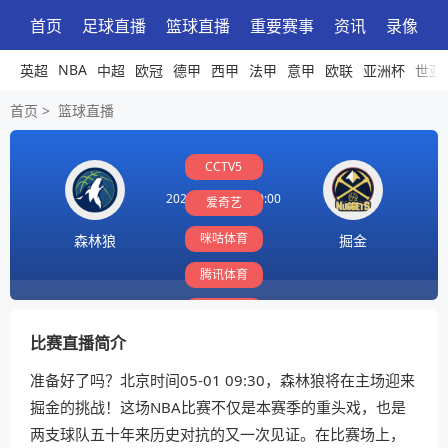
首页
足球直播
篮球直播
重要赛事
资讯
录像
NBA
英超
中超
欧冠
德甲
西甲
法甲
意甲
欧联
亚洲杯
世亚
首页
>
篮球直播
CCTV5
2026-05-01 09:30:00
爱奇艺
咪咕体育
森林狼
掘金
腾讯体育
PP体育
比赛直播简介
准备好了吗？北京时间05-01 09:30，森林狼将在主场迎来
掘金的挑战！这场NBA比赛不仅是本赛季的重头戏，也是
两支球队五十年来历史对抗的又一次见证。在比赛场上，