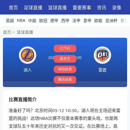
首页
足球直播
篮球直播
重要赛事
资讯
录像
NBA
英超
中超
欧冠
德甲
西甲
法甲
意甲
欧联
亚洲杯
世亚
首页
>
篮球直播
CCTV5
2026-05-12 10:30:00
爱奇艺
咪咕体育
湖人
雷霆
腾讯体育
PP体育
比赛直播简介
准备好了吗？北京时间05-12 10:30，湖人将在主场迎来雷
霆的挑战！这场NBA比赛不仅是本赛季的重头戏，也是两
支球队五十年来历史对抗的又一次见证。在比赛场上，高