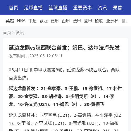
首页
足球直播
篮球直播
重要赛事
资讯
录像
NBA
英超
中超
欧冠
德甲
西甲
法甲
意甲
欧联
亚洲杯
世亚
首页
>
资讯
延边龙鼎vs陕西联合首发：姆巴、达尔法卢先发
发布时间：
2025-05-12 05:11
05月11日讯 中甲联赛第8轮，延边龙鼎vs陕西联合，两队
首发出炉。
延边龙鼎首发 ：21-寇家豪、3-王鹏、15-徐继祖、17-朴世
豪、20-金泰延、33-胡梓谦、5-多明戈斯（F）、14-李
龙、16-许文光(U21)、11-姆巴（F）、30-黄振飞
延边龙鼎替补：1-李圣民 (U21)、2-高雲鹏、4-车泽平 (U2
1)、6-李强、7-李世斌 (U21)、8-韩光敏 (U21)、10-福布
斯 (F)、18-鲁茸锴翥、19-董佳林、23-李锡珉 (U21)、31-