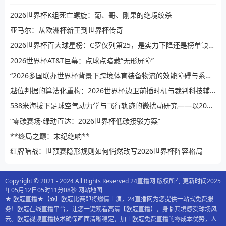
2026世界杯K组死亡螺旋：葡、哥、刚果的绝境绞杀
亚马尔：从欧洲杯新王到世界杯传奇
2026世界杯百大球星榜：C罗仅列第25，是实力下降还是榜单缺乏公信力？
2026世界杯AT&T巨幕：点球点暗藏“无形屏障”
“2026多国联办世界杯背景下跨境体育装备物流的效能障碍与系统性提升路径”
越位判据的算法化重构：2026世界杯边卫前插时机与裁判科技辅助决策的演进逻辑
538米海拔下足球空气动力学与飞行轨迹的微扰动研究——以2026世界杯BBVA球场为例
“零碳赛场·绿动直达：2026世界杯低碳接驳方案”
**终局之巅：末纪绝响**
红牌暗战：世预赛隐形规则如何悄然改写2026世界杯阵容格局
Copyright © 2021 - 2024 All Rights Reserved 24直播网 版权所有 更新时间2025
年05月12日05时11分08秒
网站地图
★ 欧冠直播★【⚽️】欧冠比赛即将燃情上演，24直播网为您提供一站式免费服
务！欧冠在线直播平台，让您一键观看高清【欧冠直播】，身临其境感受球场风
云。欧冠视频直播技术确保画面清晰稳定，加上欧冠免费直播的零成本优势，人