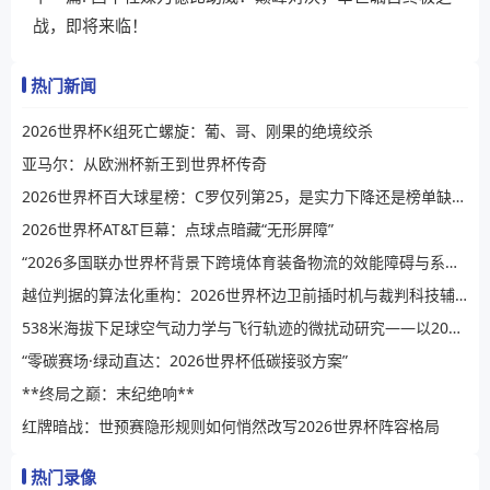
战，即将来临！
热门新闻
2026世界杯K组死亡螺旋：葡、哥、刚果的绝境绞杀
亚马尔：从欧洲杯新王到世界杯传奇
2026世界杯百大球星榜：C罗仅列第25，是实力下降还是榜单缺乏公信力？
2026世界杯AT&T巨幕：点球点暗藏“无形屏障”
“2026多国联办世界杯背景下跨境体育装备物流的效能障碍与系统性提升路径”
越位判据的算法化重构：2026世界杯边卫前插时机与裁判科技辅助决策的演进逻辑
538米海拔下足球空气动力学与飞行轨迹的微扰动研究——以2026世界杯BBVA球场为例
“零碳赛场·绿动直达：2026世界杯低碳接驳方案”
**终局之巅：末纪绝响**
红牌暗战：世预赛隐形规则如何悄然改写2026世界杯阵容格局
热门录像