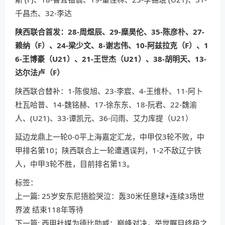
千昌杰、32-李达
陕西联合首发：28-周煜辰、29-糜昊伦、35-陈彦朴、27-
赖纳（F）、24-梁少文、8-谢志伟、10-阿兹拉克（F）、1
6-王博豪（U21）、21-王世杰（U21）、38-胡明天、13-
达尔法卢（F）
陕西联合替补：1-陈俊旭、23-李宸、4-王维朴、11-阿卜
杜瓦哈普、14-魏铭赫、17-徐东东、18-阮君、22-魏渝
人、(U21)、33-谭凯元、36-闫雨、艾力库提（U21）
延边龙鼎上一轮0-0平上海嘉定汇龙，中甲仅3轮不败，中
甲排名第10；陕西联合上一轮遭遇误判，1-2不敌辽宁铁
人，中甲3轮不胜，目前排名第13。
标签：
上一篇:
25岁安东尼捂脸哭泣：轰30米任意球+连续3场世
界波 结束118年等待
下一篇:
西甲社媒为德比助威：巅峰对决，举世瞩目终极之