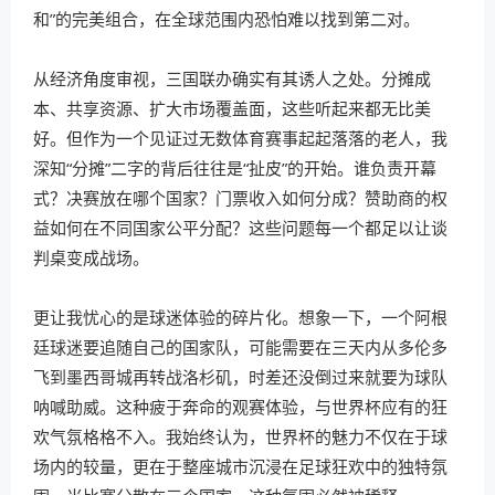
和”的完美组合，在全球范围内恐怕难以找到第二对。
从经济角度审视，三国联办确实有其诱人之处。分摊成
本、共享资源、扩大市场覆盖面，这些听起来都无比美
好。但作为一个见证过无数体育赛事起起落落的老人，我
深知“分摊”二字的背后往往是“扯皮”的开始。谁负责开幕
式？决赛放在哪个国家？门票收入如何分成？赞助商的权
益如何在不同国家公平分配？这些问题每一个都足以让谈
判桌变成战场。
更让我忧心的是球迷体验的碎片化。想象一下，一个阿根
廷球迷要追随自己的国家队，可能需要在三天内从多伦多
飞到墨西哥城再转战洛杉矶，时差还没倒过来就要为球队
呐喊助威。这种疲于奔命的观赛体验，与世界杯应有的狂
欢气氛格格不入。我始终认为，世界杯的魅力不仅在于球
场内的较量，更在于整座城市沉浸在足球狂欢中的独特氛