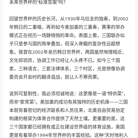
未来世界杯的“标准答案”吗？
回望世界杯的历史长河，从1930年乌拉圭的独奏，到2002
年韩日的二重唱，再到如今美加墨的三重奏，赛事的举办
模式正在经历一场静悄悄的革命。表面上看，三国联办似
乎只是参与国的简单叠加，但深入骨髓的复杂性远超想
象。我曾在2002年亲历韩日世界杯，两国虽然地理相近，
文化却迥异，协调工作已经让人头疼不已。如今三个国
家，三种语言，三套法律体系，三个时区，光是想像协调
委员会开会时的翻译混战，就让人不寒而栗。
说到可复制性，我必须坦诚地说：这更像是一道“特供菜”，
而非“家常菜”。美加墨的成功有其独特的历史机缘——三国
本就有着密切的经济联系和人员往来，北美自由贸易协定
构建的框架为体育合作提供了天然土壤。更重要的是，这
三个国家都已经拥有或正在建设世界级的体育设施，美国
更是有着举办1994年世界杯的丰富经验。这种“天时地利人