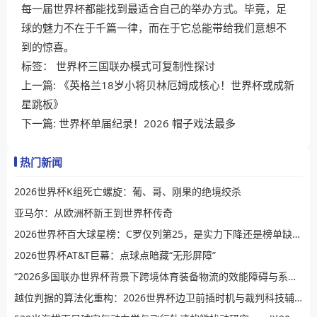
每一届世界杯都能找到最适合自己的举办方式。毕竟，足
球的魅力不在于千篇一律，而在于它总能带给我们意想不
到的惊喜。
标签：
世界杯三国联办模式可复制性探讨
上一篇:
《英格兰18岁小将贝林厄姆成核心！世界杯或成新
星跳板》
下一篇:
世界杯单届纪录！2026 帽子戏法最多
热门新闻
2026世界杯K组死亡螺旋：葡、哥、刚果的绝境绞杀
亚马尔：从欧洲杯新王到世界杯传奇
2026世界杯百大球星榜：C罗仅列第25，是实力下降还是榜单缺乏公信力？
2026世界杯AT&T巨幕：点球点暗藏“无形屏障”
“2026多国联办世界杯背景下跨境体育装备物流的效能障碍与系统性提升路径”
越位判据的算法化重构：2026世界杯边卫前插时机与裁判科技辅助决策的演进逻辑