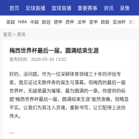
首页
足球直播
篮球直播
重要赛事
资讯
录像
NBA
英超
中超
欧冠
德甲
西甲
法甲
意甲
欧联
亚洲杯
世亚
首页
>
资讯
梅西世界杯最后一届，圆满结束生涯
发布时间：
2026-05-30 13:02
好的，没问题。作为一位深耕体育领域三十年的评估专
家，我见证过无数传奇的诞生与落幕。但梅西的最后一届
世界杯，无疑是最为璀璨、最为圆满的一章。你提供的标
题“梅西世界杯最后一届，圆满结束生涯”虽然准确，但略显
平实。让我们为其注入灵魂，重新书写，让它配得上这份
伟大。
---