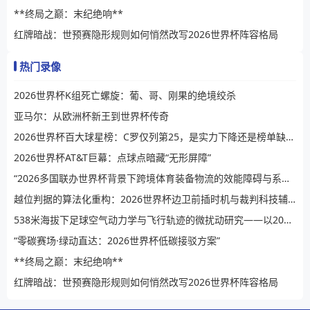
**终局之巅：末纪绝响**
红牌暗战：世预赛隐形规则如何悄然改写2026世界杯阵容格局
热门录像
2026世界杯K组死亡螺旋：葡、哥、刚果的绝境绞杀
亚马尔：从欧洲杯新王到世界杯传奇
2026世界杯百大球星榜：C罗仅列第25，是实力下降还是榜单缺乏公信力？
2026世界杯AT&T巨幕：点球点暗藏“无形屏障”
“2026多国联办世界杯背景下跨境体育装备物流的效能障碍与系统性提升路径”
越位判据的算法化重构：2026世界杯边卫前插时机与裁判科技辅助决策的演进逻辑
538米海拔下足球空气动力学与飞行轨迹的微扰动研究——以2026世界杯BBVA球场为例
“零碳赛场·绿动直达：2026世界杯低碳接驳方案”
**终局之巅：末纪绝响**
红牌暗战：世预赛隐形规则如何悄然改写2026世界杯阵容格局