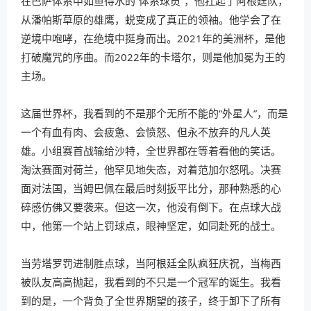
在巴萨体系中如鱼得水的“体系球员”，他扛起了阿根廷队，
从潘帕斯草原的雄鹰，蜕变成了真正的领袖。他学会了在
逆境中咆哮，在绝境中挺身而出。2021年的美洲杯，是他
打破魔咒的序曲。而2022年的卡塔尔，则是他加冕为王的
主场。
这届世界杯，我看到的不是那个无所不能的“外星人”，而是
一个有血有肉、会疲惫、会愤怒、但永不放弃的凡人英
雄。小组赛首战输给沙特，全世界都在等着看他的笑话。
淘汰赛面对荷兰，他罕见地失态，对着范加尔怒吼。决赛
面对法国，当姆巴佩在最后时刻扳平比分，那种熟悉的心
碎感仿佛又要袭来。但这一次，他没有倒下。在点球大战
中，他第一个站上罚球点，眼神坚定，如同赴死的战士。
当劳塔罗罚进制胜点球，当阿根廷全队疯狂庆祝，当梅西
被队友高高抛起，我看到的不只是一个冠军的诞生。我看
到的是，一个背负了全世界期望的孩子，终于卸下了所有