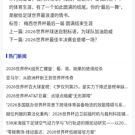
的体育生涯，有了一个如此圆满的结尾。你的“最后一舞”，
是献给足球世界最浪漫的情书。
标签：
梅西世界杯最后一届
圆满结束生涯
上一篇:
2026世界杯球迷自制标语，为球队加油助威
下一篇:
2026世界杯最佳半决赛会是哪一场？
热门新闻
2026世界杯K组死亡螺旋：葡、哥、刚果的绝境绞杀
亚马尔：从欧洲杯新王到世界杯传奇
2026世界杯百大球星榜：C罗仅列第25，是实力下降还是榜单缺乏公信力？
2026世界杯AT&T巨幕：点球点暗藏“无形屏障”
“2026多国联办世界杯背景下跨境体育装备物流的效能障碍与系统性提升路径”
越位判据的算法化重构：2026世界杯边卫前插时机与裁判科技辅助决策的演进逻辑
538米海拔下足球空气动力学与飞行轨迹的微扰动研究——以2026世界杯BBVA球场为例
“零碳赛场·绿动直达：2026世界杯低碳接驳方案”