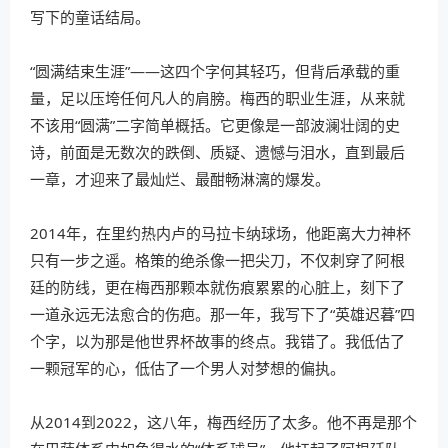
写下的童话结局。
“圆满结束生涯”——这四个字何其轻巧，但背后承载的重
量，足以压垮任何凡人的肩膀。梅西的职业生涯，从来就
不该用“圆满”二字简单概括。它更像是一部波澜壮阔的史
诗，前面是无数次的跌倒、质疑、遗憾与泪水，直到最后
一章，才迎来了最灿烂、最酣畅淋漓的爆发。
2014年，在里约热内卢的马拉卡纳球场，他距离大力神杯
只有一步之遥。格策的绝杀像一把尖刀，不仅刺穿了阿根
廷的防线，更在梅西那颗本就伤痕累累的心脏上，刻下了
一道永远无法愈合的伤疤。那一年，我写下了“英雄迟暮”四
个字，以为那是他世界杯故事的终点。我错了。我低估了
一颗冠军的心，低估了一个男人对梦想的偏执。
从2014到2022，这八年，梅西经历了太多。他不再是那个