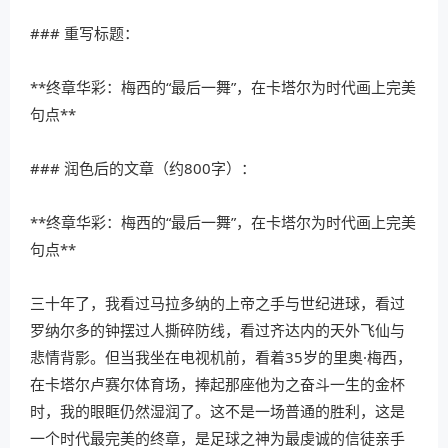
### 重写标题：
**终章华彩：梅西的“最后一舞”，在卡塔尔为时代画上完美
句点**
### 润色后的文章（约800字）：
**终章华彩：梅西的“最后一舞”，在卡塔尔为时代画上完美
句点**
三十年了，我看过马拉多纳的上帝之手与世纪进球，看过
罗纳尔多的钟摆过人撕碎防线，看过齐达内的天外飞仙与
悲情背影。但当我坐在电视机前，看着35岁的里奥·梅西，
在卡塔尔卢赛尔体育场，捧起那座他为之奋斗一生的金杯
时，我的眼眶仍然湿润了。这不是一场普通的胜利，这是
一个时代最完美的终章，是足球之神为最虔诚的信徒亲手