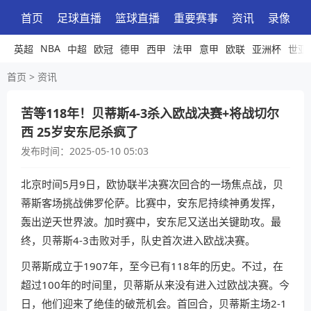
首页
足球直播
篮球直播
重要赛事
资讯
录像
NBA
英超
中超
欧冠
德甲
西甲
法甲
意甲
欧联
亚洲杯
世亚
首页
>
资讯
苦等118年！贝蒂斯4-3杀入欧战决赛+将战切尔
西 25岁安东尼杀疯了
发布时间：
2025-05-10 05:03
北京时间5月9日，欧协联半决赛次回合的一场焦点战，贝
蒂斯客场挑战佛罗伦萨。比赛中，安东尼持续神勇发挥，
轰出逆天世界波。加时赛中，安东尼又送出关键助攻。最
终，贝蒂斯4-3击败对手，队史首次进入欧战决赛。
贝蒂斯成立于1907年，至今已有118年的历史。不过，在
超过100年的时间里，贝蒂斯从来没有进入过欧战决赛。今
日，他们迎来了绝佳的破荒机会。首回合，贝蒂斯主场2-1