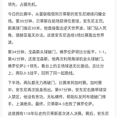
领先，占据先机。
今日的比赛中，从曼联租借到贝蒂斯的安东尼继续闪耀全
场。第30分钟，贝蒂斯在前场获得任意球，安东尼主罚。
距离球门接近30米，他直接轰出逆天世界波，球门钻入死
角，德赫亚毫无办法。这是安东尼连续3场比赛轰出世界
波。
第34分钟，戈森斯头球破门，佛罗伦萨将比分扳平，1-1。
第42分钟，还是戈森斯，他再次利用角球机会头球破门。
佛罗伦萨2-1领先，看台上的主场球迷无比激动。总比分
上，两队3-3战平，回到了同一起跑线。
下半场，两队都无力再破门，比赛来到加时赛。加时赛
中，安东尼再次挺身而出。第97分钟，安东尼右路带球突
入禁区，他没有贪功，无私横传，帮助队友阿布德破门得
手，上演绝杀。最终，贝蒂斯4-3击败了佛罗伦萨。
这是拥有118年队史的贝蒂斯首次进入决赛。赛后，安东尼