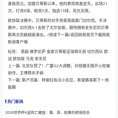
喜极而泣。加盟贝蒂斯以来，他的表现简直逆天，出场21
次，打进8球，助攻5次，独造13球，风光无限。
欧协联决赛中，贝蒂斯的对手将是英超豪门切尔西。半决
赛中，切尔西5-1击败了尤尔加登。期待拥有安东尼的贝蒂
斯再次贡献超级演出。/阅读下一篇/返回网易首页下载网易
新闻客户端
标签：
英超
佛罗伦萨
皇家贝蒂斯足球俱乐部
切尔西队
欧
战
欧协联
马克·安东尼
上一篇:
北京队慌了！广厦G2大调整，孙铭徽无限开火权被
剥夺，王博祭杀手锏
下一篇:
斯卢茨基：特谢拉有点小反应，希望路易斯下一场
能踢
热门新闻
2026世界杯K组死亡螺旋：葡、哥、刚果的绝境绞杀