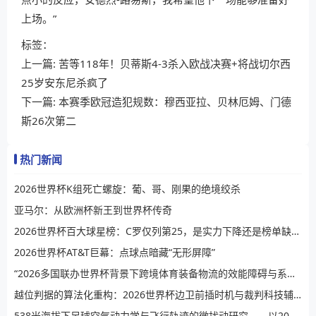
上场。”
标签：
上一篇:
苦等118年！贝蒂斯4-3杀入欧战决赛+将战切尔西
25岁安东尼杀疯了
下一篇:
本赛季欧冠造犯规数：穆西亚拉、贝林厄姆、门德
斯26次第二
热门新闻
2026世界杯K组死亡螺旋：葡、哥、刚果的绝境绞杀
亚马尔：从欧洲杯新王到世界杯传奇
2026世界杯百大球星榜：C罗仅列第25，是实力下降还是榜单缺乏公信力？
2026世界杯AT&T巨幕：点球点暗藏“无形屏障”
“2026多国联办世界杯背景下跨境体育装备物流的效能障碍与系统性提升路径”
越位判据的算法化重构：2026世界杯边卫前插时机与裁判科技辅助决策的演进逻辑
538米海拔下足球空气动力学与飞行轨迹的微扰动研究——以2026世界杯BBVA球场为例