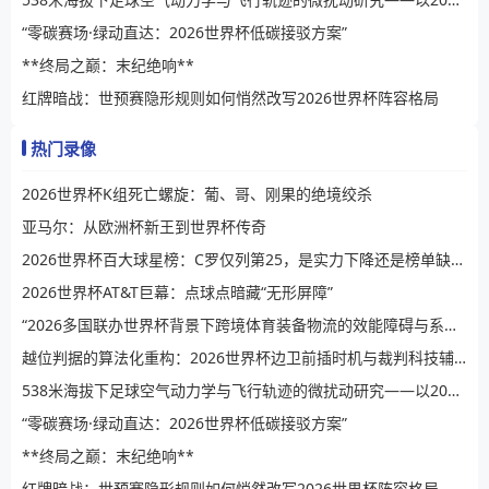
“零碳赛场·绿动直达：2026世界杯低碳接驳方案”
**终局之巅：末纪绝响**
红牌暗战：世预赛隐形规则如何悄然改写2026世界杯阵容格局
热门录像
2026世界杯K组死亡螺旋：葡、哥、刚果的绝境绞杀
亚马尔：从欧洲杯新王到世界杯传奇
2026世界杯百大球星榜：C罗仅列第25，是实力下降还是榜单缺乏公信力？
2026世界杯AT&T巨幕：点球点暗藏“无形屏障”
“2026多国联办世界杯背景下跨境体育装备物流的效能障碍与系统性提升路径”
越位判据的算法化重构：2026世界杯边卫前插时机与裁判科技辅助决策的演进逻辑
538米海拔下足球空气动力学与飞行轨迹的微扰动研究——以2026世界杯BBVA球场为例
“零碳赛场·绿动直达：2026世界杯低碳接驳方案”
**终局之巅：末纪绝响**
红牌暗战：世预赛隐形规则如何悄然改写2026世界杯阵容格局