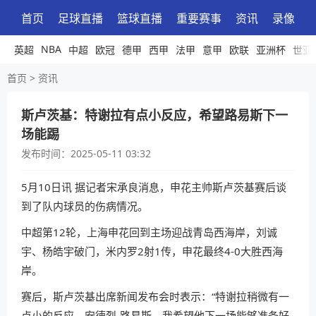
首页
足球直播
篮球直播
重要赛事
资讯
录像
NBA
英超
中超
欧冠
德甲
西甲
法甲
意甲
欧联
亚洲杯
世亚
首页
>
资讯
斯卢茨基：特谢拉有点小反应，希望路易斯下一
场能踢
发布时间：
2025-05-11 03:32
5月10日讯
据记者宋承良消息，申花主帅斯卢茨基赛后谈
到了队内球员的伤病情况。
中超第12轮，上海申花回到主场迎战青岛西海岸，刘诚
宇、杨皓宇破门，米内罗2射1传，申花最终4-0大胜西海
岸。
赛后，斯卢茨基出席新闻发布会时表示：“特谢拉稍微有一
点小的反应，安德烈-路易斯，我希望他下一场能够准备好